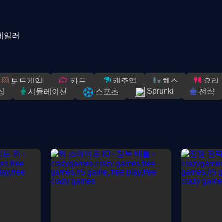
레일러
보드게임
카드
캐주얼
체스
요리
Sprunki
팅
시뮬레이션
스포츠
전략