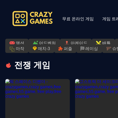
무료 온라인 게임
게임 트
액션
어드벤처
아케이드
배틀
마작
매치-3
퍼즐
레이싱
슈
전쟁 게임