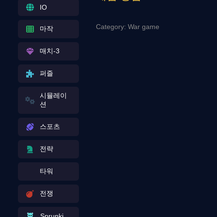
IO
Category: War game
마작
매치-3
퍼즐
시뮬레이
션
스포츠
전략
타워
전쟁
Sprunki