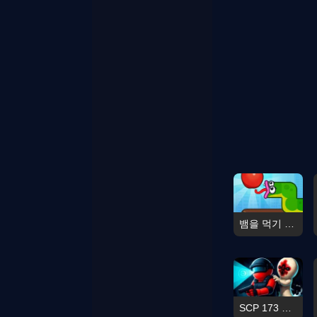
뱀을 먹기 위해
SCP 173 탈출