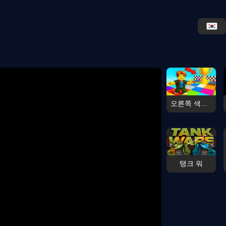
오른쪽 색깔 위에 서, 로비!
탱크 워