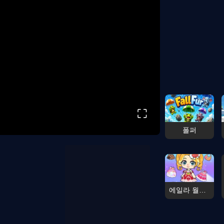
⛶
폴퍼
에일라 월드 프린세스 라이프