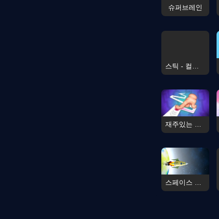
슈퍼브레인
스틱 - 컬러 워
재주있는 손가락
스페이스 퍼지