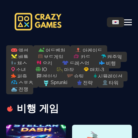
액션
어드벤처
아케이드
배틀
보드게임
카드
캐주얼
체스
요리
드레스업
비행
IO
소녀
마작
매치-3
퍼즐
레이싱
슈팅
시뮬레이션
Sprunki
스포츠
전략
타워
전쟁
비행 게임